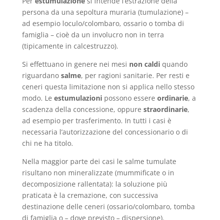
Per
estumulazione
si intende l’estrazione della
persona da una sepoltura muraria (tumulazione) –
ad esempio loculo/colombaro, ossario o tomba di
famiglia – cioè da un involucro non in terra
(tipicamente in calcestruzzo).
Si effettuano in genere nei mesi
non caldi
quando
riguardano
salme
, per ragioni sanitarie. Per resti e
ceneri questa limitazione non si applica nello stesso
modo. Le
estumulazioni
possono essere
ordinarie
, a
scadenza della concessione, oppure
straordinarie
,
ad esempio per trasferimento. In tutti i casi è
necessaria l’autorizzazione del concessionario o di
chi ne ha titolo.
Nella maggior parte dei casi le salme tumulate
risultano non mineralizzate (mummificate o in
decomposizione rallentata): la soluzione più
praticata è la cremazione, con successiva
destinazione delle ceneri (ossario/colombaro, tomba
di famiglia o – dove previsto – dispersione).