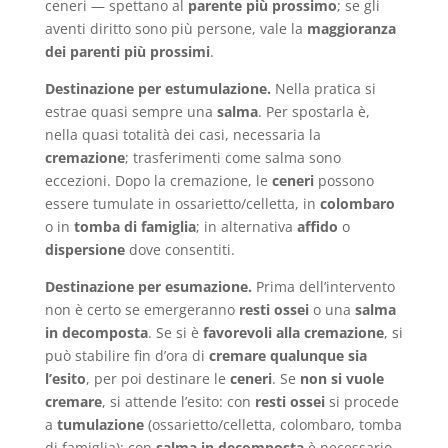
ceneri — spettano al
parente più prossimo
; se gli
aventi diritto sono più persone, vale la
maggioranza
dei parenti più prossimi
.
Destinazione per estumulazione.
Nella pratica si
estrae quasi sempre una
salma
. Per spostarla è,
nella quasi totalità dei casi, necessaria la
cremazione
; trasferimenti come salma sono
eccezioni. Dopo la cremazione, le
ceneri
possono
essere tumulate in ossarietto/celletta, in
colombaro
o in
tomba di famiglia
; in alternativa
affido
o
dispersione
dove consentiti.
Destinazione per esumazione.
Prima dell’intervento
non è certo se emergeranno
resti ossei
o una
salma
in decomposta
. Se si è
favorevoli alla cremazione
, si
può stabilire fin d’ora di
cremare qualunque sia
l’esito
, per poi destinare le
ceneri
. Se
non si vuole
cremare
, si attende l’esito: con
resti ossei
si procede
a
tumulazione
(ossarietto/celletta, colombaro, tomba
di famiglia); con
salma in decomposta
è necessario