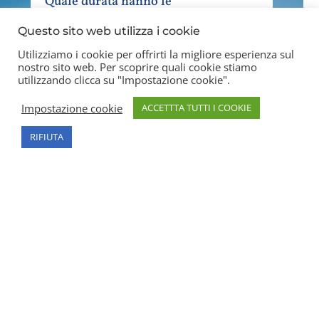
Quale durata hanno le
concessioni dei colombari?
Questo sito web utilizza i cookie
Utilizziamo i cookie per offrirti la migliore esperienza sul
I colombari possono essere concessi
nostro sito web. Per scoprire quali cookie stiamo
dal Comune per la prima volta con un
utilizzando clicca su "Impostazione cookie".
contratto della durata di 30 o 40 anni.
Impostazione cookie
ACCETTTA TUTTI I COOKIE
Alla scadenza della prima concessione
RIFIUTA
è possibile prolungare il contratto per
altri 20 anni.
È possibile scegliere la
posizione dei colombari
all’interno del cimitero?