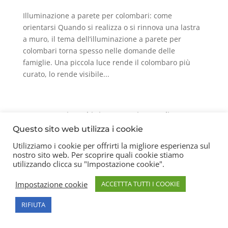
Illuminazione a parete per colombari: come
orientarsi Quando si realizza o si rinnova una lastra
a muro, il tema dell’illuminazione a parete per
colombari torna spesso nelle domande delle
famiglie. Una piccola luce rende il colombaro più
curato, lo rende visibile...
Contatti
Chi siamo
Privacy Policy
Questo sito web utilizza i cookie
Utilizziamo i cookie per offrirti la migliore esperienza sul
nostro sito web. Per scoprire quali cookie stiamo
Copyright 2026 © Frigerio Renzo Snc P.IVA
utilizzando clicca su "Impostazione cookie".
08003270157
Impostazione cookie
ACCETTTA TUTTI I COOKIE
RIFIUTA