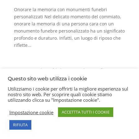
Onorare la memoria con monumenti funebri
personalizzati Nel delicato momento del commiato,
onorare la memoria di una persona cara con un
monumento funebre personalizzato ha un significato
profondo e duraturo. Infatti, un luogo di riposo che
riflette...
Contatti
Chi siamo
Privacy Policy
Questo sito web utilizza i cookie
Utilizziamo i cookie per offrirti la migliore esperienza sul
nostro sito web. Per scoprire quali cookie stiamo
Copyright 2026 © Frigerio Renzo Snc P.IVA
utilizzando clicca su "Impostazione cookie".
08003270157
Impostazione cookie
ACCETTTA TUTTI I COOKIE
RIFIUTA