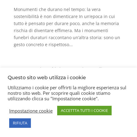
Monumenti che durano nel tempo: la vera
sostenibilità è non dimenticare In un’epoca in cui
tutto è pensato per durare poco, anche la memoria
rischia di diventare effimera. Ma i monumenti
funebri duraturi raccontano un’altra storia: sono un
gesto concreto e rispettoso...
Contatti
Chi siamo
Privacy Policy
Questo sito web utilizza i cookie
Utilizziamo i cookie per offrirti la migliore esperienza sul
nostro sito web. Per scoprire quali cookie stiamo
Copyright 2026 © Frigerio Renzo Snc P.IVA
utilizzando clicca su "Impostazione cookie".
08003270157
Impostazione cookie
ACCETTTA TUTTI I COOKIE
RIFIUTA