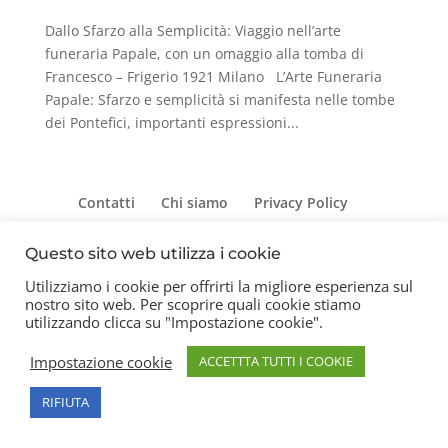
Dallo Sfarzo alla Semplicità: Viaggio nell’arte
funeraria Papale, con un omaggio alla tomba di
Francesco – Frigerio 1921 Milano L’Arte Funeraria
Papale: Sfarzo e semplicità si manifesta nelle tombe
dei Pontefici, importanti espressioni...
Contatti
Chi siamo
Privacy Policy
Questo sito web utilizza i cookie
Utilizziamo i cookie per offrirti la migliore esperienza sul
Copyright 2026 © Frigerio Renzo Snc P.IVA
nostro sito web. Per scoprire quali cookie stiamo
08003270157
utilizzando clicca su "Impostazione cookie".
Impostazione cookie
ACCETTTA TUTTI I COOKIE
RIFIUTA