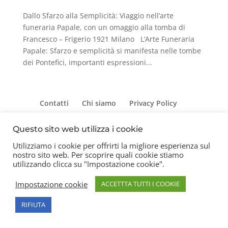
Dallo Sfarzo alla Semplicità: Viaggio nell’arte
funeraria Papale, con un omaggio alla tomba di
Francesco – Frigerio 1921 Milano L’Arte Funeraria
Papale: Sfarzo e semplicità si manifesta nelle tombe
dei Pontefici, importanti espressioni...
Contatti
Chi siamo
Privacy Policy
Questo sito web utilizza i cookie
Utilizziamo i cookie per offrirti la migliore esperienza sul
Copyright 2026 © Frigerio Renzo Snc P.IVA
nostro sito web. Per scoprire quali cookie stiamo
08003270157
utilizzando clicca su "Impostazione cookie".
Impostazione cookie
ACCETTTA TUTTI I COOKIE
RIFIUTA