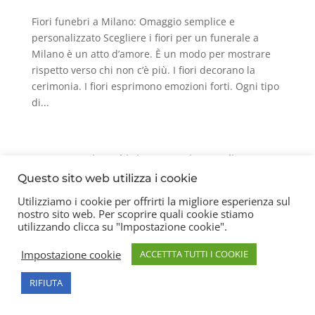
Fiori funebri a Milano: Omaggio semplice e
personalizzato Scegliere i fiori per un funerale a
Milano è un atto d’amore. È un modo per mostrare
rispetto verso chi non c’è più. I fiori decorano la
cerimonia. I fiori esprimono emozioni forti. Ogni tipo
di...
Contatti
Chi siamo
Privacy Policy
Questo sito web utilizza i cookie
Utilizziamo i cookie per offrirti la migliore esperienza sul
nostro sito web. Per scoprire quali cookie stiamo
Copyright 2026 © Frigerio Renzo Snc P.IVA
utilizzando clicca su "Impostazione cookie".
08003270157
Impostazione cookie
ACCETTTA TUTTI I COOKIE
RIFIUTA