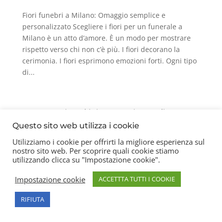
Fiori funebri a Milano: Omaggio semplice e
personalizzato Scegliere i fiori per un funerale a
Milano è un atto d’amore. È un modo per mostrare
rispetto verso chi non c’è più. I fiori decorano la
cerimonia. I fiori esprimono emozioni forti. Ogni tipo
di...
Contatti
Chi siamo
Privacy Policy
Questo sito web utilizza i cookie
Utilizziamo i cookie per offrirti la migliore esperienza sul
nostro sito web. Per scoprire quali cookie stiamo
Copyright 2026 © Frigerio Renzo Snc P.IVA
utilizzando clicca su "Impostazione cookie".
08003270157
Impostazione cookie
ACCETTTA TUTTI I COOKIE
RIFIUTA