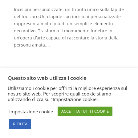
Incisioni personalizzate: un tributo unico sulla lapide
del tuo caro Una lapide con incisioni personalizzate
rappresenta molto più di un semplice elemento
decorativo. Trasforma il monumento funebre in
un’opera d’arte capace di raccontare la storia della
persona amata....
Contatti
Chi siamo
Privacy Policy
Questo sito web utilizza i cookie
Utilizziamo i cookie per offrirti la migliore esperienza sul
nostro sito web. Per scoprire quali cookie stiamo
Copyright 2026 © Frigerio Renzo Snc P.IVA
utilizzando clicca su "Impostazione cookie".
08003270157
Impostazione cookie
ACCETTTA TUTTI I COOKIE
RIFIUTA