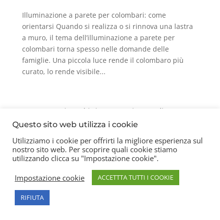
Illuminazione a parete per colombari: come
orientarsi Quando si realizza o si rinnova una lastra
a muro, il tema dell’illuminazione a parete per
colombari torna spesso nelle domande delle
famiglie. Una piccola luce rende il colombaro più
curato, lo rende visibile...
Contatti
Chi siamo
Privacy Policy
Questo sito web utilizza i cookie
Utilizziamo i cookie per offrirti la migliore esperienza sul
nostro sito web. Per scoprire quali cookie stiamo
Copyright 2026 © Frigerio Renzo Snc P.IVA
utilizzando clicca su "Impostazione cookie".
08003270157
Impostazione cookie
ACCETTTA TUTTI I COOKIE
RIFIUTA