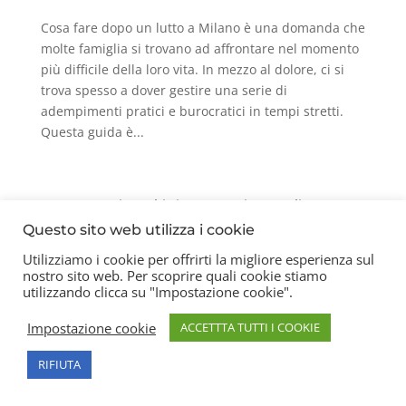
Cosa fare dopo un lutto a Milano è una domanda che
molte famiglia si trovano ad affrontare nel momento
più difficile della loro vita. In mezzo al dolore, ci si
trova spesso a dover gestire una serie di
adempimenti pratici e burocratici in tempi stretti.
Questa guida è...
Contatti
Chi siamo
Privacy Policy
Questo sito web utilizza i cookie
Utilizziamo i cookie per offrirti la migliore esperienza sul
nostro sito web. Per scoprire quali cookie stiamo
Copyright 2026 © Frigerio Renzo Snc P.IVA
utilizzando clicca su "Impostazione cookie".
08003270157
Impostazione cookie
ACCETTTA TUTTI I COOKIE
RIFIUTA