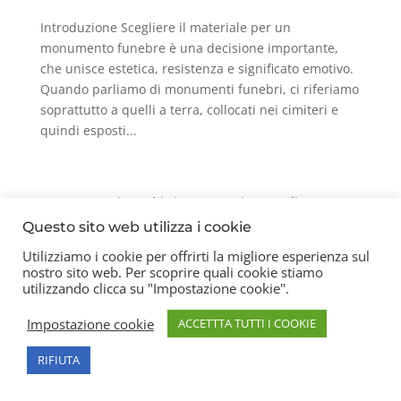
Introduzione Scegliere il materiale per un
monumento funebre è una decisione importante,
che unisce estetica, resistenza e significato emotivo.
Quando parliamo di monumenti funebri, ci riferiamo
soprattutto a quelli a terra, collocati nei cimiteri e
quindi esposti...
Contatti
Chi siamo
Privacy Policy
Questo sito web utilizza i cookie
Utilizziamo i cookie per offrirti la migliore esperienza sul
nostro sito web. Per scoprire quali cookie stiamo
Copyright 2026 © Frigerio Renzo Snc P.IVA
utilizzando clicca su "Impostazione cookie".
08003270157
Impostazione cookie
ACCETTTA TUTTI I COOKIE
RIFIUTA