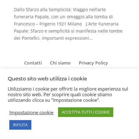
Dallo Sfarzo alla Semplicità: Viaggio nell’arte
funeraria Papale, con un omaggio alla tomba di
Francesco – Frigerio 1921 Milano L’Arte Funeraria
Papale: Sfarzo e semplicità si manifesta nelle tombe
dei Pontefici, importanti espressioni...
Contatti
Chi siamo
Privacy Policy
Questo sito web utilizza i cookie
Utilizziamo i cookie per offrirti la migliore esperienza sul
Copyright 2026 © Frigerio Renzo Snc P.IVA
nostro sito web. Per scoprire quali cookie stiamo
08003270157
utilizzando clicca su "Impostazione cookie".
Impostazione cookie
ACCETTTA TUTTI I COOKIE
RIFIUTA