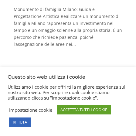
Monumento di famiglia Milano: Guida e
Progettazione Artistica Realizzare un monumento di
famiglia Milano rappresenta un investimento nel
tempo e un omaggio solenne alla propria storia. È un
percorso che richiede pazienza, poiché
l’assegnazione delle aree nei...
Contatti
Chi siamo
Privacy Policy
Questo sito web utilizza i cookie
Utilizziamo i cookie per offrirti la migliore esperienza sul
nostro sito web. Per scoprire quali cookie stiamo
Copyright 2026 © Frigerio Renzo Snc P.IVA
utilizzando clicca su "Impostazione cookie".
08003270157
Impostazione cookie
ACCETTTA TUTTI I COOKIE
RIFIUTA