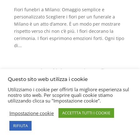
Fiori funebri a Milano: Omaggio semplice e
personalizzato Scegliere i fiori per un funerale a
Milano è un atto d’amore. È un modo per mostrare
rispetto verso chi non c’è più. I fiori decorano la
cerimonia. I fiori esprimono emozioni forti. Ogni tipo
di...
Contatti
Chi siamo
Privacy Policy
Questo sito web utilizza i cookie
Utilizziamo i cookie per offrirti la migliore esperienza sul
nostro sito web. Per scoprire quali cookie stiamo
Copyright 2026 © Frigerio Renzo Snc P.IVA
utilizzando clicca su "Impostazione cookie".
08003270157
Impostazione cookie
ACCETTTA TUTTI I COOKIE
RIFIUTA