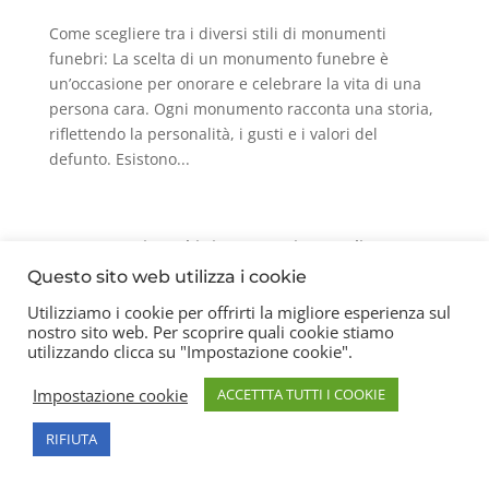
Come scegliere tra i diversi stili di monumenti
funebri: La scelta di un monumento funebre è
un’occasione per onorare e celebrare la vita di una
persona cara. Ogni monumento racconta una storia,
riflettendo la personalità, i gusti e i valori del
defunto. Esistono...
Contatti
Chi siamo
Privacy Policy
Questo sito web utilizza i cookie
Utilizziamo i cookie per offrirti la migliore esperienza sul
nostro sito web. Per scoprire quali cookie stiamo
Copyright 2026 © Frigerio Renzo Snc P.IVA
utilizzando clicca su "Impostazione cookie".
08003270157
Impostazione cookie
ACCETTTA TUTTI I COOKIE
RIFIUTA