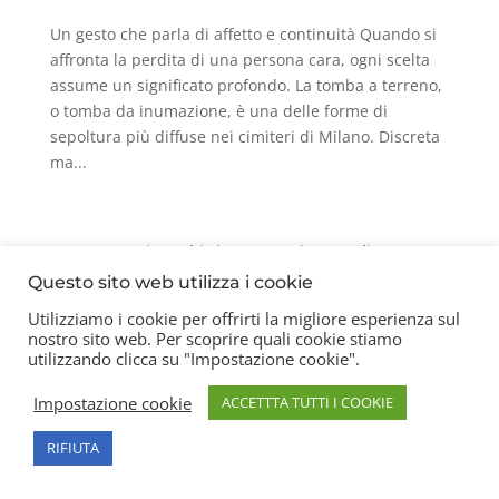
Un gesto che parla di affetto e continuità Quando si
affronta la perdita di una persona cara, ogni scelta
assume un significato profondo. La tomba a terreno,
o tomba da inumazione, è una delle forme di
sepoltura più diffuse nei cimiteri di Milano. Discreta
ma...
Contatti
Chi siamo
Privacy Policy
Questo sito web utilizza i cookie
Utilizziamo i cookie per offrirti la migliore esperienza sul
nostro sito web. Per scoprire quali cookie stiamo
Copyright 2026 © Frigerio Renzo Snc P.IVA
utilizzando clicca su "Impostazione cookie".
08003270157
Impostazione cookie
ACCETTTA TUTTI I COOKIE
RIFIUTA