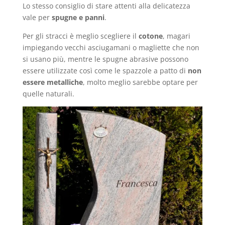
Lo stesso consiglio di stare attenti alla delicatezza
vale per
spugne e panni
.
Per gli stracci è meglio scegliere il
cotone
, magari
impiegando vecchi asciugamani o magliette che non
si usano più, mentre le spugne abrasive possono
essere utilizzate così come le spazzole a patto di
non
essere metalliche
, molto meglio sarebbe optare per
quelle naturali.