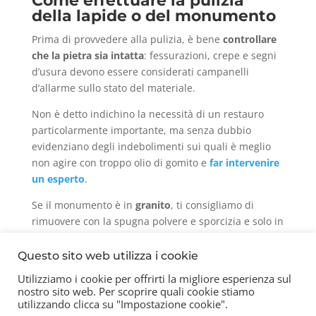
Come effettuare la pulizia
della lapide o del monumento
Prima di provvedere alla pulizia, è bene
controllare
che la pietra sia intatta
: fessurazioni, crepe e segni
d’usura devono essere considerati campanelli
d’allarme sullo stato del materiale.
Non è detto indichino la necessità di un restauro
particolarmente importante, ma senza dubbio
evidenziano degli indebolimenti sui quali è meglio
non agire con troppo olio di gomito e
far intervenire
un esperto
.
Se il monumento è in
granito
, ti consigliamo di
rimuovere con la spugna polvere e sporcizia e solo in
una seconda fase utilizzare delle spazzole di durezza
media. Importante, per evitare striature, è anche
Questo sito web utilizza i cookie
procedere dalla base del monumento verso l’alto.
Utilizziamo i cookie per offrirti la migliore esperienza sul
nostro sito web. Per scoprire quali cookie stiamo
Se, invece, lapide o tomba sono in
marmo
o una
utilizzando clicca su "Impostazione cookie".
roccia calcarea, è necessaria più delicatezza, perché