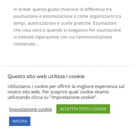
In breve: questa guida chiarisce la differenza tra
esumazione e estumulazione e come organizzarsi tra
tempi, autorizzazioni e scelte pratiche. Esumazioni:
che cosa sono e quando si eseguono Per esumazione
si intende l’operazione con cui l’amministrazione
cimiteriale...
Contatti
Chi siamo
Privacy Policy
Questo sito web utilizza i cookie
Utilizziamo i cookie per offrirti la migliore esperienza sul
nostro sito web. Per scoprire quali cookie stiamo
Copyright 2026 © Frigerio Renzo Snc P.IVA
utilizzando clicca su "Impostazione cookie".
08003270157
Impostazione cookie
ACCETTTA TUTTI I COOKIE
RIFIUTA