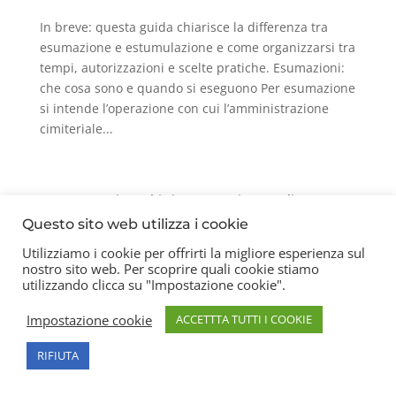
In breve: questa guida chiarisce la differenza tra
esumazione e estumulazione e come organizzarsi tra
tempi, autorizzazioni e scelte pratiche. Esumazioni:
che cosa sono e quando si eseguono Per esumazione
si intende l’operazione con cui l’amministrazione
cimiteriale...
Contatti
Chi siamo
Privacy Policy
Questo sito web utilizza i cookie
Utilizziamo i cookie per offrirti la migliore esperienza sul
nostro sito web. Per scoprire quali cookie stiamo
Copyright 2026 © Frigerio Renzo Snc P.IVA
utilizzando clicca su "Impostazione cookie".
08003270157
Impostazione cookie
ACCETTTA TUTTI I COOKIE
RIFIUTA