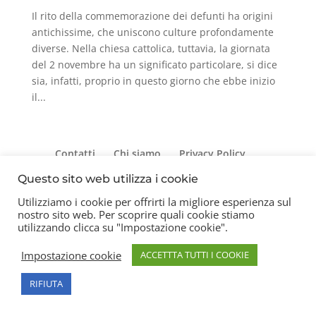
Il rito della commemorazione dei defunti ha origini
antichissime, che uniscono culture profondamente
diverse. Nella chiesa cattolica, tuttavia, la giornata
del 2 novembre ha un significato particolare, si dice
sia, infatti, proprio in questo giorno che ebbe inizio
il...
Contatti
Chi siamo
Privacy Policy
Questo sito web utilizza i cookie
Utilizziamo i cookie per offrirti la migliore esperienza sul
Copyright 2026 © Frigerio Renzo Snc P.IVA
nostro sito web. Per scoprire quali cookie stiamo
utilizzando clicca su "Impostazione cookie".
08003270157
Impostazione cookie
ACCETTTA TUTTI I COOKIE
RIFIUTA