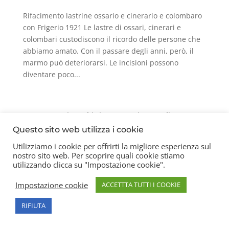
Rifacimento lastrine ossario e cinerario e colombaro
con Frigerio 1921 Le lastre di ossari, cinerari e
colombari custodiscono il ricordo delle persone che
abbiamo amato. Con il passare degli anni, però, il
marmo può deteriorarsi. Le incisioni possono
diventare poco...
Contatti
Chi siamo
Privacy Policy
Questo sito web utilizza i cookie
Utilizziamo i cookie per offrirti la migliore esperienza sul
nostro sito web. Per scoprire quali cookie stiamo
Copyright 2026 © Frigerio Renzo Snc P.IVA
utilizzando clicca su "Impostazione cookie".
08003270157
Impostazione cookie
ACCETTTA TUTTI I COOKIE
RIFIUTA