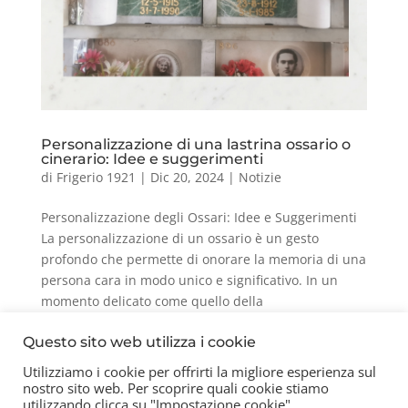
Personalizzazione di una lastrina ossario o
cinerario: Idee e suggerimenti
di
Frigerio 1921
|
Dic 20, 2024
|
Notizie
Personalizzazione degli Ossari: Idee e Suggerimenti
La personalizzazione di un ossario è un gesto
profondo che permette di onorare la memoria di una
persona cara in modo unico e significativo. In un
momento delicato come quello della
commemorazione, avere la...
Questo sito web utilizza i cookie
Utilizziamo i cookie per offrirti la migliore esperienza sul
nostro sito web. Per scoprire quali cookie stiamo
Contatti
Chi siamo
Privacy Policy
utilizzando clicca su "Impostazione cookie".