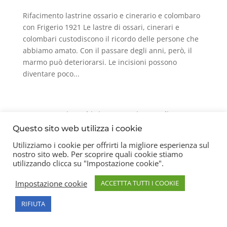
Rifacimento lastrine ossario e cinerario e colombaro
con Frigerio 1921 Le lastre di ossari, cinerari e
colombari custodiscono il ricordo delle persone che
abbiamo amato. Con il passare degli anni, però, il
marmo può deteriorarsi. Le incisioni possono
diventare poco...
Contatti
Chi siamo
Privacy Policy
Questo sito web utilizza i cookie
Utilizziamo i cookie per offrirti la migliore esperienza sul
nostro sito web. Per scoprire quali cookie stiamo
Copyright 2026 © Frigerio Renzo Snc P.IVA
utilizzando clicca su "Impostazione cookie".
08003270157
Impostazione cookie
ACCETTTA TUTTI I COOKIE
RIFIUTA