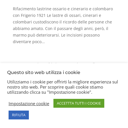
Rifacimento lastrine ossario e cinerario e colombaro
con Frigerio 1921 Le lastre di ossari, cinerari e
colombari custodiscono il ricordo delle persone che
abbiamo amato. Con il passare degli anni, però, il
marmo può deteriorarsi. Le incisioni possono
diventare poco...
Contatti
Chi siamo
Privacy Policy
Questo sito web utilizza i cookie
Utilizziamo i cookie per offrirti la migliore esperienza sul
nostro sito web. Per scoprire quali cookie stiamo
Copyright 2026 © Frigerio Renzo Snc P.IVA
utilizzando clicca su "Impostazione cookie".
08003270157
Impostazione cookie
ACCETTTA TUTTI I COOKIE
RIFIUTA