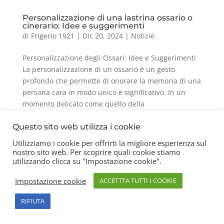
Personalizzazione di una lastrina ossario o
cinerario: Idee e suggerimenti
di
Frigerio 1921
|
Dic 20, 2024
|
Notizie
Personalizzazione degli Ossari: Idee e Suggerimenti
La personalizzazione di un ossario è un gesto
profondo che permette di onorare la memoria di una
persona cara in modo unico e significativo. In un
momento delicato come quello della
commemorazione, avere la...
Questo sito web utilizza i cookie
Utilizziamo i cookie per offrirti la migliore esperienza sul
nostro sito web. Per scoprire quali cookie stiamo
Contatti
Chi siamo
Privacy Policy
utilizzando clicca su "Impostazione cookie".
Impostazione cookie
ACCETTTA TUTTI I COOKIE
Copyright 2026 © Frigerio Renzo Snc P.IVA
RIFIUTA
08003270157