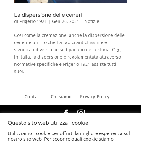
La dispersione delle ceneri
di
Frigerio 1921
|
Gen 26, 2021
|
Notizie
Così come la cremazione, anche la dispersione delle
ceneri è un rito che ha radici antichissime e
significati diversi che si dipanano nella storia. Oggi,
in Italia, la dispersione è regolamentata attraverso
normative specifiche e Frigerio 1921 assiste tutti i
suoi...
Contatti
Chi siamo
Privacy Policy
Questo sito web utilizza i cookie
Copyright 2026 © Frigerio Renzo Snc P.IVA
08003270157
Utilizziamo i cookie per offrirti la migliore esperienza sul
nostro sito web. Per scoprire quali cookie stiamo