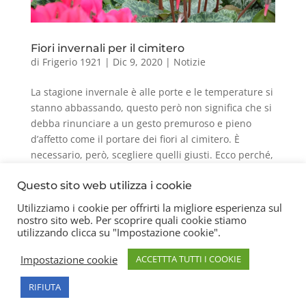
Fiori invernali per il cimitero
di
Frigerio 1921
|
Dic 9, 2020
|
Notizie
La stagione invernale è alle porte e le temperature si
stanno abbassando, questo però non significa che si
debba rinunciare a un gesto premuroso e pieno
d’affetto come il portare dei fiori al cimitero. È
necessario, però, scegliere quelli giusti. Ecco perché,
grazie...
Questo sito web utilizza i cookie
Utilizziamo i cookie per offrirti la migliore esperienza sul
nostro sito web. Per scoprire quali cookie stiamo
Contatti
Chi siamo
Privacy Policy
utilizzando clicca su "Impostazione cookie".
Impostazione cookie
ACCETTTA TUTTI I COOKIE
Copyright 2026 © Frigerio Renzo Snc P.IVA
RIFIUTA
08003270157